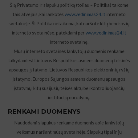
Šią Privatumo ir slapukų politiką (toliau – Politika) taikome
tais atvejais, kai lankotės
www.vedinimas24.lt
interneto
svetainėje. Ši Politika netaikoma, kai naršote kitų bendrovių
interneto svetainėse, patekdami per
www.vedinimas24.lt
interneto svetainę.
Mūsų interneto svetainės lankytojų duomenis renkame
laikydamiesi Lietuvos Respublikos asmens duomenų teisinės
apsaugos įstatymo, Lietuvos Respublikos elektroninių ryšių
įstatymo, Europos Sąjungos asmens duomenų apsaugos
įstatymų, kitų susijusių teisės aktų bei kontroliuojančių
institucijų nurodymų.
RENKAMI DUOMENYS
Naudodami slapukus renkame duomenis apie lankytojų
veiksmus naršant mūsų svetainėje. Slapukų tipai ir jų