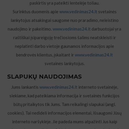
paskirtis yra pateikti lentelėje toliau.
Surinktus duomenis apie
www.vedinimas24.lt
svetainės
lankytojus atsakingai saugome nuo praradimo, neleistino
naudojimo ir pakeitimo.
www.vedinimas24.lt
darbuotojai yra
raštiškai įsipareigoję trečiosioms šalims neatskleisti ir
neplatinti darbo vietoje gaunamos informacijos apie
bendrovės klientus, įskaitant ir
www.vedinimas24.lt
svetainės lankytojus.
SLAPUKŲ NAUDOJIMAS
Jums lankantis
www.vedinimas24.lt
interneto svetainėje,
siekiame, kad pateikiama informacija ir svetainės funkcijos
būtų pritaikytos tik Jums. Tam reikalingi slapukai (angl.
cookies). Tai nedideli informacijos elementai, išsaugomi Jūsų
interneto naršyklėje. Jie padeda mums atpažinti Jus kaip