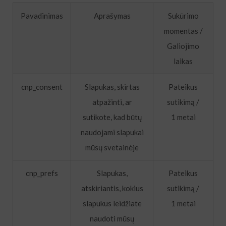
Pavadinimas
Aprašymas
Sukūrimo
momentas /
Galiojimo
laikas
cnp_consent
Slapukas, skirtas
Pateikus
atpažinti, ar
sutikimą /
sutikote, kad būtų
1 metai
naudojami slapukai
mūsų svetainėje
cnp_prefs
Slapukas,
Pateikus
atskiriantis, kokius
sutikimą /
slapukus leidžiate
1 metai
naudoti mūsų