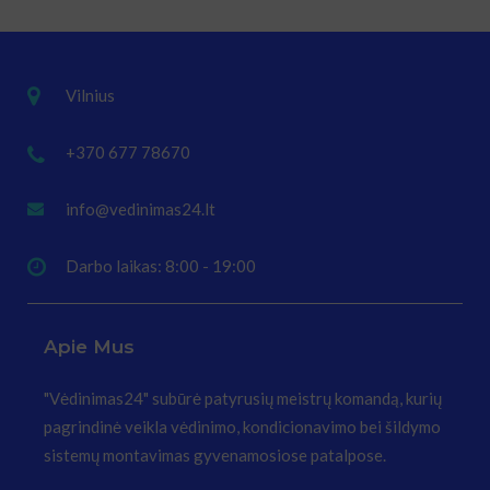
Vilnius
+370 677 78670
info@vedinimas24.lt
Darbo laikas: 8:00 - 19:00
Apie Mus
"Vėdinimas24" subūrė patyrusių meistrų komandą, kurių
pagrindinė veikla vėdinimo, kondicionavimo bei šildymo
sistemų montavimas gyvenamosiose patalpose.