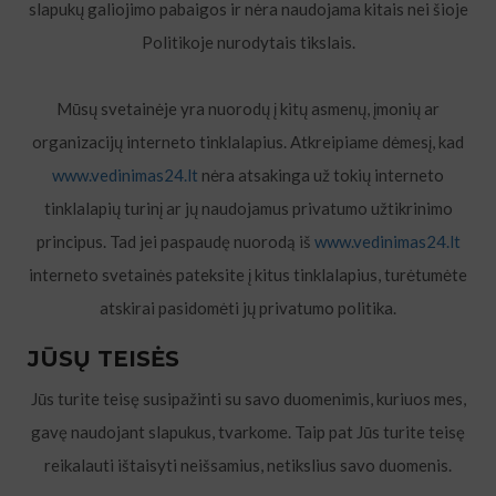
slapukų galiojimo pabaigos ir nėra naudojama kitais nei šioje
Politikoje nurodytais tikslais.
Mūsų svetainėje yra nuorodų į kitų asmenų, įmonių ar
organizacijų interneto tinklalapius. Atkreipiame dėmesį, kad
www.vedinimas24.lt
nėra atsakinga už tokių interneto
tinklalapių turinį ar jų naudojamus privatumo užtikrinimo
principus. Tad jei paspaudę nuorodą iš
www.vedinimas24.lt
interneto svetainės pateksite į kitus tinklalapius, turėtumėte
atskirai pasidomėti jų privatumo politika.
JŪSŲ TEISĖS
Jūs turite teisę susipažinti su savo duomenimis, kuriuos mes,
gavę naudojant slapukus, tvarkome. Taip pat Jūs turite teisę
reikalauti ištaisyti neišsamius, netikslius savo duomenis.