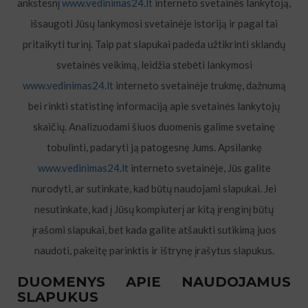
ankstesnį
www.vedinimas24.lt
interneto svetainės lankytoją,
išsaugoti Jūsų lankymosi svetainėje istoriją ir pagal tai
pritaikyti turinį. Taip pat slapukai padeda užtikrinti sklandų
svetainės veikimą, leidžia stebėti lankymosi
www.vedinimas24.lt
interneto svetainėje trukmę, dažnumą
bei rinkti statistinę informaciją apie svetainės lankytojų
skaičių. Analizuodami šiuos duomenis galime svetainę
tobulinti, padaryti ją patogesnę Jums. Apsilankę
www.vedinimas24.lt
interneto svetainėje, Jūs galite
nurodyti, ar sutinkate, kad būtų naudojami slapukai. Jei
nesutinkate, kad į Jūsų kompiuterį ar kitą įrenginį būtų
įrašomi slapukai, bet kada galite atšaukti sutikimą juos
naudoti, pakeitę parinktis ir ištrynę įrašytus slapukus.
DUOMENYS APIE NAUDOJAMUS
SLAPUKUS