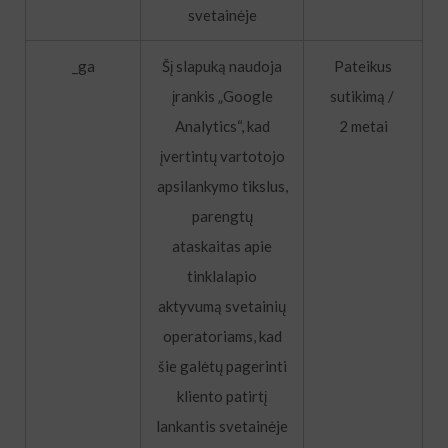
svetainėje
_ga
Šį slapuką naudoja
Pateikus
įrankis „Google
sutikimą /
Analytics“, kad
2 metai
įvertintų vartotojo
apsilankymo tikslus,
parengtų
ataskaitas apie
tinklalapio
aktyvumą svetainių
operatoriams, kad
šie galėtų pagerinti
kliento patirtį
lankantis svetainėje