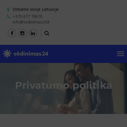
Dirbame visoje Lietuvoje
+370 677 78670
info@vedinimas24.lt
Tog
nav
Privatumo politika