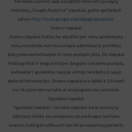
Norėdami sužinoti, kaip sustabdyti interneto puslapių
stebėjimą „Google Analytics" slapukais, galite apsilankyti
adresu
http://tools.google.com/dlpage/gaoptout
.
Seanso slapukai
Seanso slapukai leidžia Jus atpažinti per vieną apsilankymą
mūsų svetainėje, kad visi puslapio pakeitimai ar parinktys
būtų įsimenami keliaujant iš vieno puslapio į kitą. Šie slapukai
leidžia greitai ir lengvai eiti per daugybę svetainės puslapių,
kad kaskart apsilankius naujoje vietoje nereikėtų iš naujo
apdoroti informacijos. Seanso slapukai yra laikini ir ištrinami
vos tik užveriate naršyklę ar atsijungiate nuo svetainės.
Ilgalaikiai slapukai
Ilgalaikiai slapukai – tai tokie slapukai, kurie nustatytą
laikotarpį išlieka Jūsų kompiuteryje pasibaigus naršymo
seansui, todėl gali užfiksuoti tam tikras naudotojų parinktis