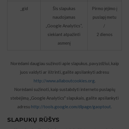
_gid
Šis slapukas
Pirmo įėjimo į
naudojamas
puslapį metu
„Google Analytics“,
/
siekiant atpažinti
2 dienos
asmenį
Norėdami daugiau sužinoti apie slapukus, pavyzdžiui, kaip
juos valdyti ar ištrinti, galite apsilankyti adresu
http://www.allaboutcookies.org
.
Norėdami sužinoti, kaip sustabdyti interneto puslapių
stebėjimą „Google Analytics" slapukais, galite apsilankyti
adresu
http://tools.google.com/dlpage/gaoptout
.
SLAPUKŲ RŪŠYS